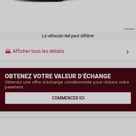
Le véhicule réel peut différer
Afficher tous les détails
drive_eta
keyboard_arrow_right
OBTENEZ VOTRE VALEUR D’ÉCHANGE
Obtenez une offre d’échange conditionnelle pour réduire votre
paiement.
COMMENCER ICI