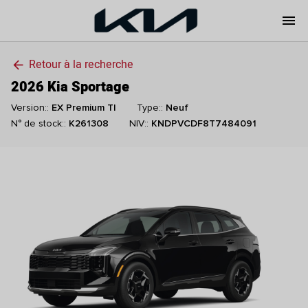
menu
Retour à la recherche
arrow_back
2026 Kia Sportage
Version::
EX Premium TI
Type::
Neuf
N° de stock::
K261308
NIV::
KNDPVCDF8T7484091