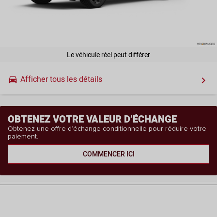
Le véhicule réel peut différer
Afficher tous les détails
drive_eta
keyboard_arrow_right
OBTENEZ VOTRE VALEUR D’ÉCHANGE
Obtenez une offre d’échange conditionnelle pour réduire votre
paiement.
COMMENCER ICI