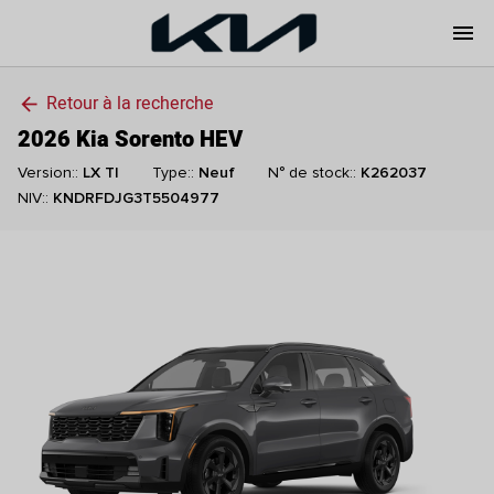
menu
Retour à la recherche
arrow_back
2026 Kia Sorento HEV
Version::
LX TI
Type::
Neuf
N° de stock::
K262037
NIV::
KNDRFDJG3T5504977