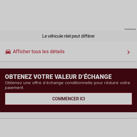
Le véhicule réel peut différer
Afficher tous les détails
drive_eta
keyboard_arrow_right
OBTENEZ VOTRE VALEUR D’ÉCHANGE
Obtenez une offre d’échange conditionnelle pour réduire votre
paiement.
COMMENCER ICI