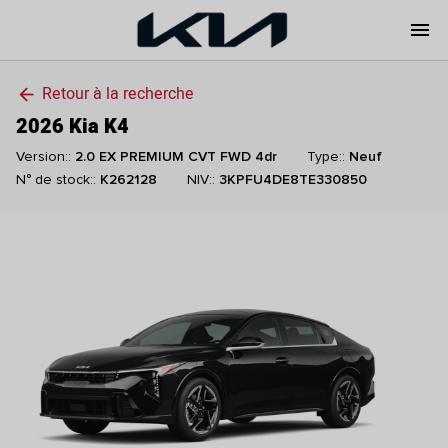
menu
Retour à la recherche
arrow_back
2026 Kia K4
Version::
2.0 EX PREMIUM CVT FWD 4dr
Type::
Neuf
N° de stock::
K262128
NIV::
3KPFU4DE8TE330850